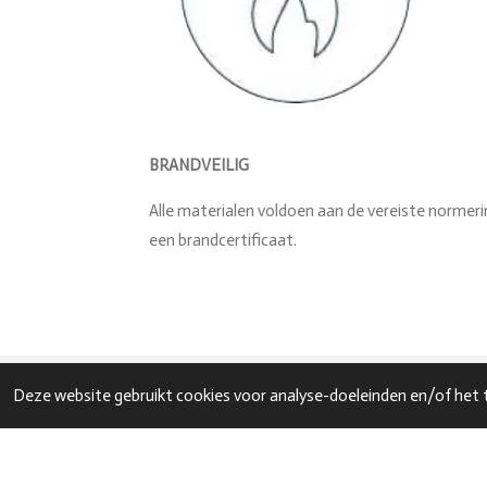
BRANDVEILIG
Alle materialen voldoen aan de vereiste normeri
een brandcertificaat.
Deze website gebruikt cookies voor analyse-doeleinden en/of het t
© 2022 - 2026 defeestbedieners